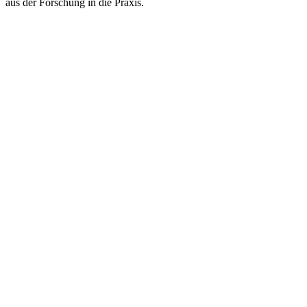
aus der Forschung in die Praxis.
Forschung für eine bessere Bildung.
zib.edu@sot.tum.de
Sitz:
Marsstraße 20-22
80335 München
Postanschrift:
Arcisstraße 21
80333 München
Über uns
Team
Kontakt
Stellenangebote