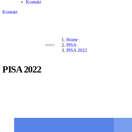
Kontakt
Kontakt
Home
PISA
PISA 2022
PISA 2022
Nach jeder Erhebungsrunde werden die PISA-Ergebnisse für
Deutschland in einem umfassenden nationalen Berichtsband
veröffentlicht. Hier finden Sie den nationalen Berichtsband sowie
eine Zusammenfassung der Ergebnisse aus PISA 2022. Es steht
Ihnen außerdem weiteres Material, wie das Technische Online-
Kapitel, Publikationen und Pressemitteilungen zur Verfügung.