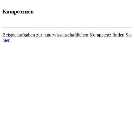
Kompetenzen
Beispielaufgaben zur naturwissenschaftlichen Kompetenz finden Sie
hier
.
Forschung für eine bessere Bildung.
zib.edu@sot.tum.de
Sitz:
Marsstraße 20-22
80335 München
Postanschrift:
Arcisstraße 21
80333 München
Über uns