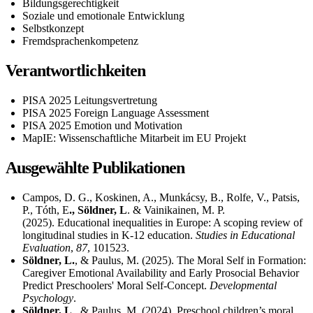
Bildungsgerechtigkeit
Soziale und emotionale Entwicklung
Selbstkonzept
Fremdsprachenkompetenz
Verantwortlichkeiten
PISA 2025 Leitungsvertretung
PISA 2025 Foreign Language Assessment
PISA 2025 Emotion und Motivation
MapIE: Wissenschaftliche Mitarbeit im EU Projekt
Ausgewählte Publikationen
Campos, D. G., Koskinen, A., Munkácsy, B., Rolfe, V., Patsis,
P., Tóth, E
., Söldner, L
. & Vainikainen, M. P.
(2025). Educational inequalities in Europe: A scoping review of
longitudinal studies in K-12 education.
Studies in Educational
Evaluation
,
87
, 101523.
Söldner, L.
, & Paulus, M. (2025). The Moral Self in Formation:
Caregiver Emotional Availability and Early Prosocial Behavior
Predict Preschoolers' Moral Self-Concept.
Developmental
Psychology
.
Söldner, L
., & Paulus, M. (2024). Preschool children’s moral