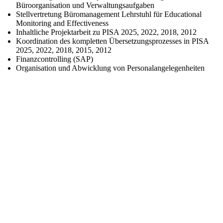
Büroorganisation und Verwaltungsaufgaben
Stellvertretung B
üromanagement Lehrstuhl für Educational
Monitoring and Effectiveness
Inhaltliche Projektarbeit zu PISA 2025, 2022, 2018, 2012
Koordination des kompletten
Übersetzungsprozesses in PISA
2025, 2022, 2018, 2015, 2012
Finanzcontrolling (SAP)
Organisation und Abwicklung von Personalangelegenheiten
Forschung für eine bessere Bildung.
zib.edu@sot.tum.de
Sitz:
Marsstraße 20-22
80335 München
Postanschrift:
Arcisstraße 21