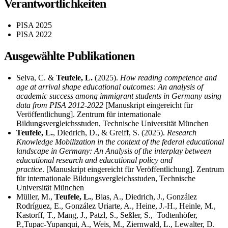
Verantwortlichkeiten
PISA 2025
PISA 2022
Ausgewählte Publikationen
Selva, C. &
Teufele, L.
(2025).
How reading competence and
age at arrival shape educational outcomes: An analysis of
academic success among immigrant students in Germany using
data from PISA 2012-2022
[Manuskript eingereicht für
Veröffentlichung]. Zentrum für internationale
Bildungsvergleichsstuden, Technische Universität München
Teufele, L.
, Diedrich, D., & Greiff, S. (2025).
Research
Knowledge Mobilization in the context of the federal educational
landscape in Germany: An Analysis of the interplay between
educational research and educational policy and
practice
. [Manuskript eingereicht für Veröffentlichung]. Zentrum
für internationale Bildungsvergleichsstuden, Technische
Universität München
Müller, M.,
Teufele, L.
, Bias, A., Diedrich, J., González
Rodríguez, E., González Uriarte, A., Heine, J.-H., Heinle, M.,
Kastorff, T., Mang, J., Patzl, S., Seßler, S., Todtenhöfer,
P.,Tupac-Yupanqui, A., Weis, M., Ziernwald, L., Lewalter, D.