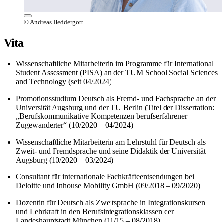
© Andreas Heddergott
Vita
Wissenschaftliche Mitarbeiterin im Programme f
ür International
Student Assessment (PISA) an der TUM School Social Sciences
and Technology (seit 04/2024)
Promotionsstudium Deutsch als Fremd- und Fachsprache an der
Universit
ät Augsburg und der TU Berlin (Titel der Dissertation:
„Berufskommunikative Kompetenzen berufserfahrener
Zugewanderter“ (10/2020 – 04/2024)
Wissenschaftliche Mitarbeiterin am Lehrstuhl f
ür Deutsch als
Zweit- und Fremdsprache und seine Didaktik der Universität
Augsburg (10/2020
– 03/2024)
Consultant f
ür internationale Fachkräfteentsendungen bei
Deloitte und Inhouse Mobility GmbH (09/2018
– 09/2020)
Dozentin f
ür Deutsch als Zweitsprache in Integrationskursen
und Lehrkraft in den Berufsintegrationsklassen der
Landeshauptstadt München (11/15
– 08/2018)