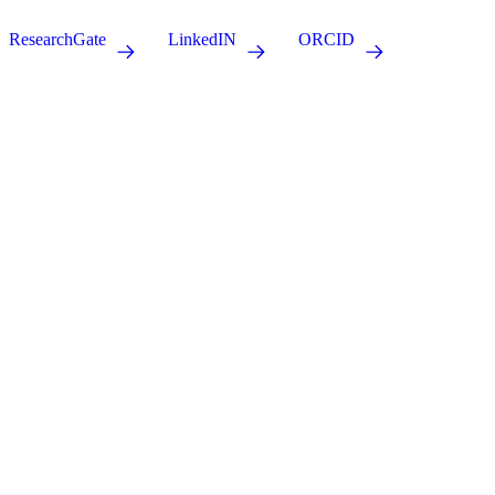
ResearchGate
LinkedIN
ORCID
Forschung für eine bessere Bildung.
zib.edu@sot.tum.de
Sitz:
Marsstraße 20-22
80335 München
Postanschrift:
Arcisstraße 21
80333 München
Über uns