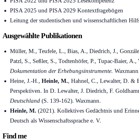
PISA 2022 und PISA 2025 Lesekompetenz
PISA 2025 und PISA 2029 Kontextfragebögen
Leitung der studentischen und wissenschaftlichen Hilf
Ausgewählte Publikationen
Müller, M., Teufele, L., Bias, A., Diedrich, J., Gonzál
Patzl, S., Seßler, S., Todtenhöfer, P., Tupac-Baier, A
Dokumentation der Erhebungsinstrumente.
Waxmann
Heine, J.-H.,
Heinle, M.
, Hahnel, C., Lewalter, D. 
Perspektiven. In D. Lewalter, J. Diedrich, F. Goldham
Deutschland
(S. 139-162). Waxmann.
Heinle, M.
(2021). Kollektives Gedächtnis und Erinne
Deutsch als Wissenschaftssprache e. V.
Find me