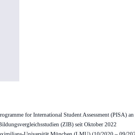
Programme for International Student Assessment (PISA) a
 Bildungsvergleichsstudien (ZIB) seit Oktober 2022
ximilians-Universit
ät München (LMU) (10/2020
– 09/20