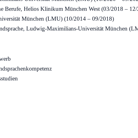
sche Berufe, Helios Klinikum München West (03/2018
– 12/
iversit
ät München (LMU) (10/2014
– 09/2018)
remdsprache, Ludwig-Maximilians-Universität München (
rwerb
emdsprachenkompetenz
sstudien