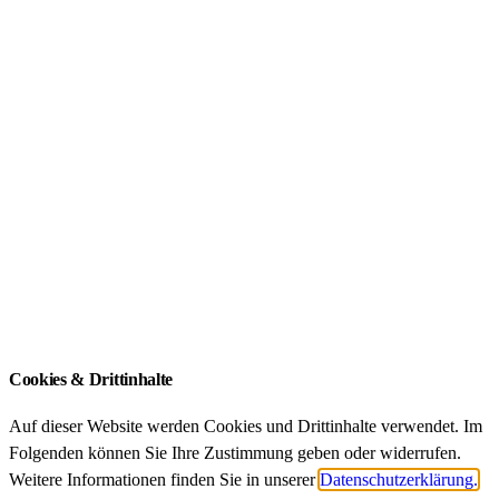
Publikationen
Förderung
ZIB Akademien
FDZ Akademien
Qualifikationsarbeiten
ZIB – An-Institut der Technischen Universität
München
Impressum
Datenschutz
Cookies & Drittinhalte
Auf dieser Website werden Cookies und Drittinhalte verwendet. Im
Folgenden können Sie Ihre Zustimmung geben oder widerrufen.
Weitere Informationen finden Sie in unserer
Datenschutzerklärung.