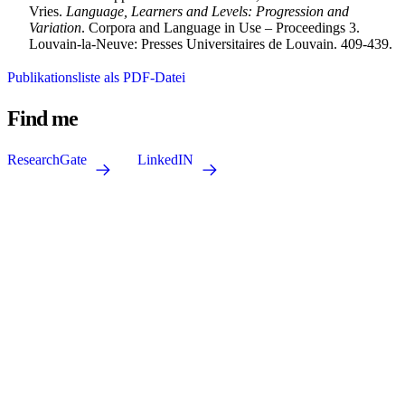
Vries.
Language, Learners and Levels: Progression and
Variation
. Corpora and Language in Use – Proceedings 3.
Louvain-la-Neuve: Presses Universitaires de Louvain. 409-439.
Publikationsliste als PDF-Datei
Find me
ResearchGate
LinkedIN
Forschung für eine bessere Bildung.
zib.edu@sot.tum.de
Sitz:
Marsstraße 20-22
80335 München