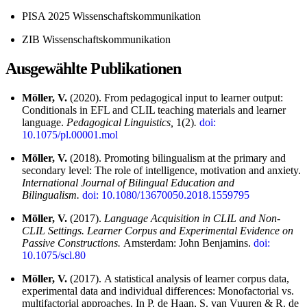
PISA 2025 Wissenschaftskommunikation
ZIB Wissenschaftskommunikation
Ausgewählte Publikationen
Möller, V.
(2020). From pedagogical input to learner output:
Conditionals in EFL and CLIL teaching materials and learner
language.
Pedagogical Linguistics,
1(2)
.
doi:
10.1075/pl.00001.mol
Möller, V.
(2018). Promoting bilingualism at the primary and
secondary level: The role of intelligence, motivation and anxiety.
International Journal of Bilingual Education and
Bilingualism.
doi: 10.1080/13670050.2018.1559795
Möller, V.
(2017).
Language Acquisition in CLIL and Non-
CLIL Settings. Learner Corpus and Experimental Evidence on
Passive Constructions.
Amsterdam: John Benjamins.
doi:
10.1075/scl.80
Möller, V.
(2017). A statistical analysis of learner corpus data,
experimental data and individual differences: Monofactorial vs.
multifactorial approaches. In P. de Haan, S. van Vuuren & R. de