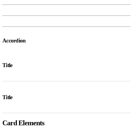
Accordion
Title
Title
Card Elements